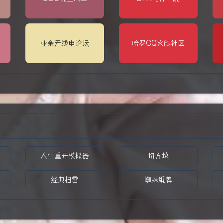
业余无线电论坛
哈罗CQ火腿社区
人生重开模拟器
切方块
经典扫雷
蜘蛛纸牌